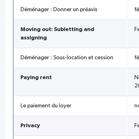
Déménager : Donner un préavis
f
Moving out: Subletting and
F
assigning
Déménager : Sous-location et cession
f
Paying rent
N
2
Le paiement du loyer
n
Privacy
F