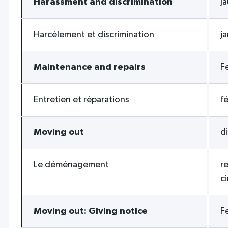
Harassment and discrimination
J
Harcèlement et discrimination
j
Maintenance and repairs
F
Entretien et réparations
f
Moving out
di
Le déménagement
re
ci
Moving out: Giving notice
F