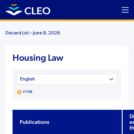
Discard List – June 8, 2026
Housing Law
HTML
D
Publications
e
t