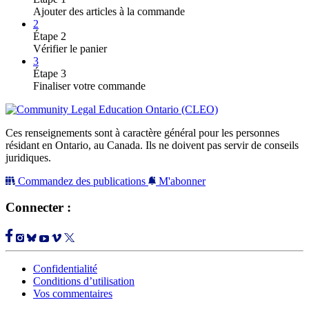
que
Ajouter des articles à la commande
reconnaît
2
la
Étape 2
loi
Vérifier le panier
(Francais)
3
-
Étape 3
maximum
Finaliser votre commande
de
15
copies
par
Ces renseignements sont à caractère général pour les personnes
commande
résidant en Ontario, au Canada. Ils ne doivent pas servir de conseils
juridiques.
Commandez des publications
M'abonner
Connecter :
Confidentialité
Conditions d’utilisation
Vos commentaires