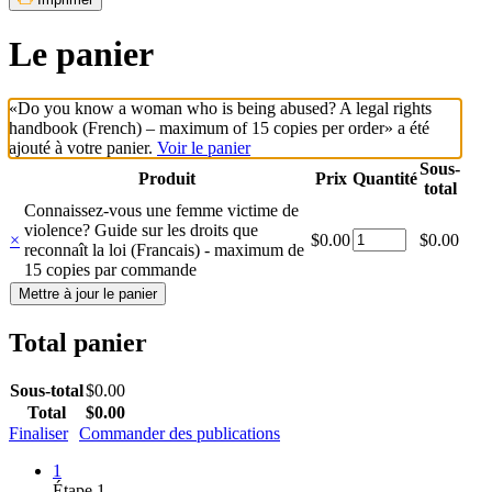
Le panier
«Do you know a woman who is being abused? A legal rights
handbook (French) – maximum of 15 copies per order» a été
ajouté à votre panier.
Voir le panier
Sous-
Produit
Prix
Quantité
Supprimer
Miniature
total
l’élément
Connaissez-vous une femme victime de
violence? Guide sur les droits que
quantité
×
$
0.00
$
0.00
reconnaît la loi (Francais) - maximum de
de
15 copies par commande
Connaissez-
Mettre à jour le panier
vous
une
femme
Total panier
victime
de
Sous-total
$
0.00
violence?
Total
$
0.00
Guide
Finaliser
Commander des publications
sur
les
1
droits
Étape 1