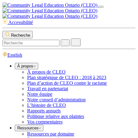
Accessibilité
Recherche
English
À propos
À propos de CLEO
Plan stratégique de CLEO : 2018 à 2023
Plan d’action de CLEO contre le racisme
Travail en partenariat
Notre équipe
Notre conseil d’administration
L’histoire de CLEO
Rapports annuels
Politique relative aux plaintes
Vos commentaires
Ressources
Ressources par domaine