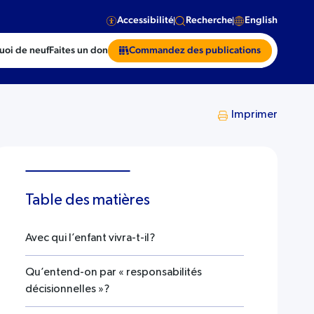
Accessibilité
Recherche
English
uoi de neuf
Faites un don
Commandez des publications
Imprimer
Table des matières
Avec qui l’enfant vivra-t-il?
Qu’entend-on par « responsabilités
décisionnelles »?