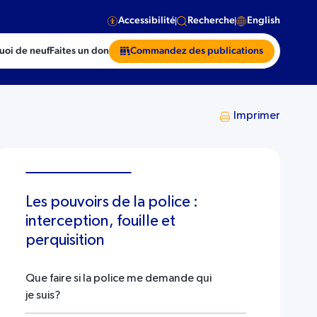
Accessibilité
Recherche
English
uoi de neuf
Faites un don
Commandez des publications
Imprimer
Les pouvoirs de la police :
interception, fouille et
perquisition
Que faire si la police me demande qui
je suis?