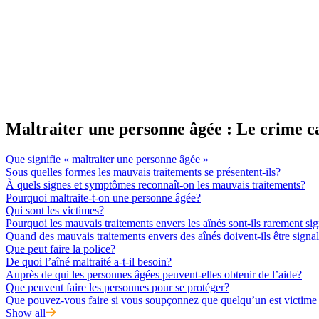
Maltraiter une personne âgée : Le crime c
Que signifie « maltraiter une personne âgée »
Sous quelles formes les mauvais traitements se présentent-ils?
À quels signes et symptômes reconnaît-on les mauvais traitements?
Pourquoi maltraite-t-on une personne âgée?
Qui sont les victimes?
Pourquoi les mauvais traitements envers les aînés sont-ils rarement si
Quand des mauvais traitements envers des aînés doivent-ils être signa
Que peut faire la police?
De quoi l’aîné maltraité a-t-il besoin?
Auprès de qui les personnes âgées peuvent-elles obtenir de l’aide?
Que peuvent faire les personnes pour se protéger?
Que pouvez-vous faire si vous soupçonnez que quelqu’un est victime 
Show all