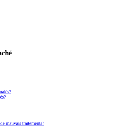
aché
gnalés?
lés?
de mauvais traitements?