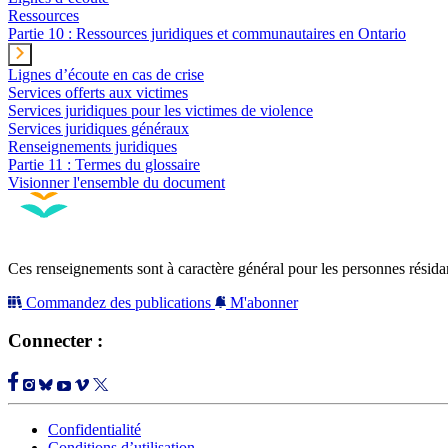
Ressources
Partie 10 : Ressources juridiques et communautaires en Ontario
Lignes d’écoute en cas de crise
Services offerts aux victimes
Services juridiques pour les victimes de violence
Services juridiques généraux
Renseignements juridiques
Partie 11 : Termes du glossaire
Visionner l'ensemble du document
Ces renseignements sont à caractère général pour les personnes résidan
Commandez des publications
M'abonner
Connecter :
Confidentialité
Conditions d’utilisation