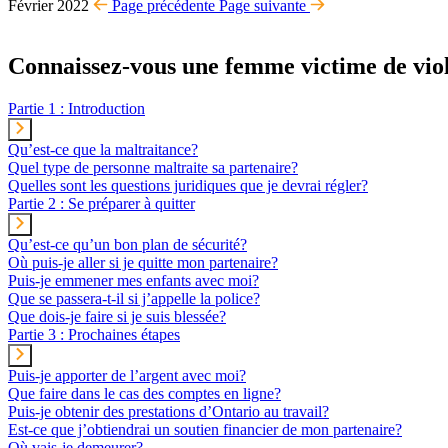
Février 2022
Page précédente
Page suivante
Connaissez-vous une femme victime de viole
Partie 1 : Introduction
Qu’est-ce que la maltraitance?
Quel type de personne maltraite sa partenaire?
Quelles sont les questions juridiques que je devrai régler?
Partie 2 : Se préparer à quitter
Qu’est-ce qu’un bon plan de sécurité?
Où puis-je aller si je quitte mon partenaire?
Puis-je emmener mes enfants avec moi?
Que se passera-t-il si j’appelle la police?
Que dois-je faire si je suis blessée?
Partie 3 : Prochaines étapes
Puis-je apporter de l’argent avec moi?
Que faire dans le cas des comptes en ligne?
Puis-je obtenir des prestations d’Ontario au travail?
Est-ce que j’obtiendrai un soutien financier de mon partenaire?
Où vais-je demeurer?