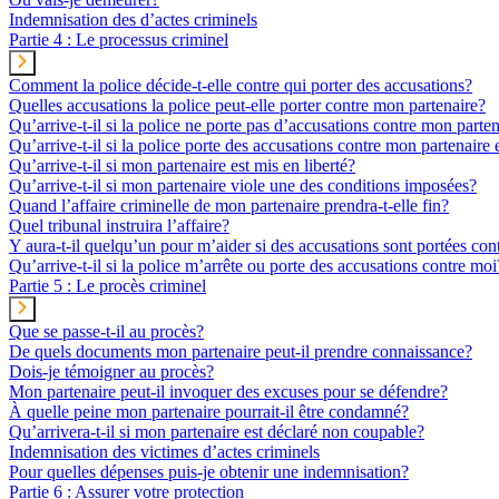
Indemnisation des d’actes criminels
Partie 4 : Le processus criminel
Comment la police décide-t-elle contre qui porter des accusations?
Quelles accusations la police peut-elle porter contre mon partenaire?
Qu’arrive-t-il si la police ne porte pas d’accusations contre mon parte
Qu’arrive-t-il si la police porte des accusations contre mon partenaire e
Qu’arrive-t-il si mon partenaire est mis en liberté?
Qu’arrive-t-il si mon partenaire viole une des conditions imposées?
Quand l’affaire criminelle de mon partenaire prendra-t-elle fin?
Quel tribunal instruira l’affaire?
Y aura-t-il quelqu’un pour m’aider si des accusations sont portées con
Qu’arrive-t-il si la police m’arrête ou porte des accusations contre moi
Partie 5 : Le procès criminel
Que se passe-t-il au procès?
De quels documents mon partenaire peut-il prendre connaissance?
Dois-je témoigner au procès?
Mon partenaire peut-il invoquer des excuses pour se défendre?
À quelle peine mon partenaire pourrait-il être condamné?
Qu’arrivera-t-il si mon partenaire est déclaré non coupable?
Indemnisation des victimes d’actes criminels
Pour quelles dépenses puis-je obtenir une indemnisation?
Partie 6 : Assurer votre protection