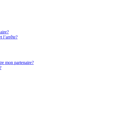
naire?
t l’arrête?
tre mon partenaire?
?