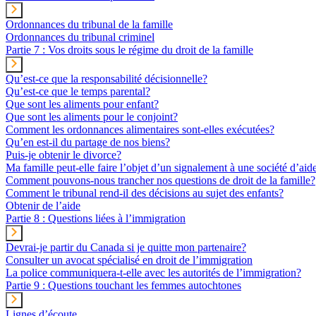
Ordonnances du tribunal de la famille
Ordonnances du tribunal criminel
Partie 7 : Vos droits sous le régime du droit de la famille
Qu’est-ce que la responsabilité décisionnelle?
Qu’est-ce que le temps parental?
Que sont les aliments pour enfant?
Que sont les aliments pour le conjoint?
Comment les ordonnances alimentaires sont-elles exécutées?
Qu’en est-il du partage de nos biens?
Puis-je obtenir le divorce?
Ma famille peut-elle faire l’objet d’un signalement à une société d’aid
Comment pouvons-nous trancher nos questions de droit de la famille?
Comment le tribunal rend-il des décisions au sujet des enfants?
Obtenir de l’aide
Partie 8 : Questions liées à l’immigration
Devrai-je partir du Canada si je quitte mon partenaire?
Consulter un avocat spécialisé en droit de l’immigration
La police communiquera-t-elle avec les autorités de l’immigration?
Partie 9 : Questions touchant les femmes autochtones
Lignes d’écoute